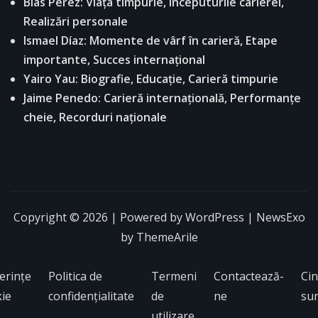
Blas Pérez: Viața timpurie, Începuturile carierei,
Realizări personale
Ismael Díaz: Momente de vârf în carieră, Etape
importante, Succes internațional
Yairo Yau: Biografie, Educație, Carieră timpurie
Jaime Penedo: Carieră internațională, Performanțe
cheie, Recorduri naționale
Copyright © 2026 | Powered by
WordPress
|
NewsExo
by
ThemeArile
erințe
Politica de
Termeni
Contactează-
Ci
ie
confidențialitate
de
ne
su
utilizare