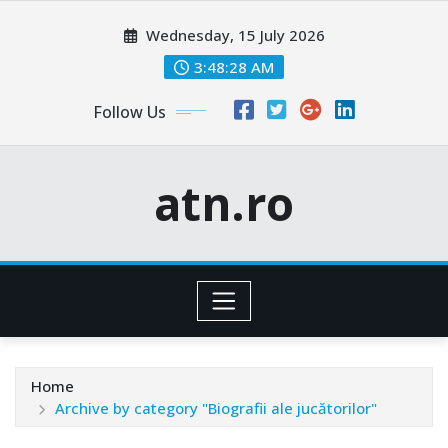
Skip
Wednesday, 15 July 2026
to
content
3:48:29 AM
Follow Us
atn.ro
Home
Archive by category "Biografii ale jucătorilor"