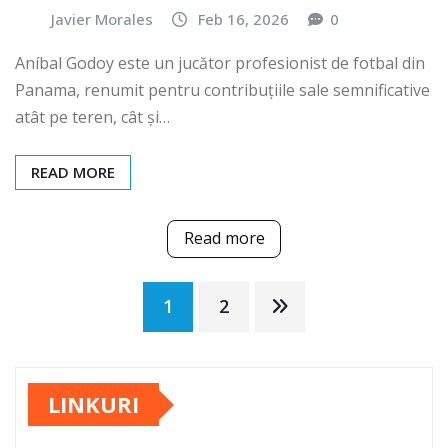
Javier Morales
Feb 16, 2026
0
Aníbal Godoy este un jucător profesionist de fotbal din
Panama, renumit pentru contribuțiile sale semnificative
atât pe teren, cât și…
READ MORE
Read more
Posts
1
2
pagination
LINKURI