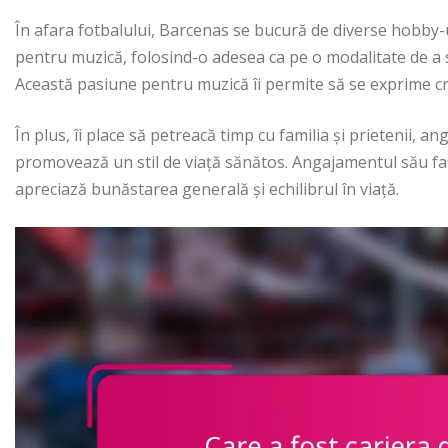
În afara fotbalului, Barcenas se bucură de diverse hobby-u
pentru muzică, folosind-o adesea ca pe o modalitate de a se
Această pasiune pentru muzică îi permite să se exprime cr
În plus, îi place să petreacă timp cu familia și prietenii, an
promovează un stil de viață sănătos. Angajamentul său faț
apreciază bunăstarea generală și echilibrul în viață.