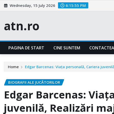
Skip
Wednesday, 15 July 2026
6:15:56 PM
to
content
atn.ro
PAGINA DE START
CINE SUNTEM
CONTACTEA
Home
Edgar Barcenas: Viața personală, Cariera juvenilă
BIOGRAFII ALE JUCĂTORILOR
Edgar Barcenas: Viața
juvenilă, Realizări ma