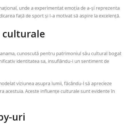
național, unde a experimentat emoția de a-și reprezenta
icarea față de sport și l-a motivat să aspire la excelență.
 culturale
Panama, cunoscută pentru patrimoniul său cultural bogat
ificativ identitatea sa, insuflându-i un sentiment de
u modelat viziunea asupra lumii, făcându-l să aprecieze
ra acestuia. Aceste influențe culturale sunt evidente în
by-uri