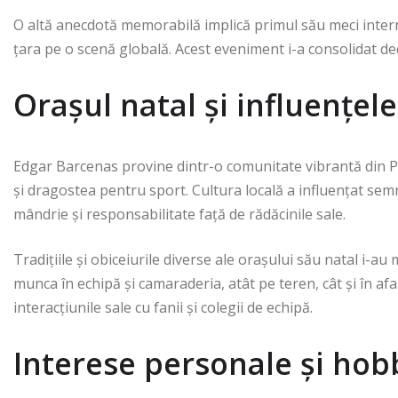
O altă anecdotă memorabilă implică primul său meci inter
țara pe o scenă globală. Acest eveniment i-a consolidat ded
Orașul natal și influențele
Edgar Barcenas provine dintr-o comunitate vibrantă din 
și dragostea pentru sport. Cultura locală a influențat semn
mândrie și responsabilitate față de rădăcinile sale.
Tradițiile și obiceiurile diverse ale orașului său natal i-a
munca în echipă și camaraderia, atât pe teren, cât și în afa
interacțiunile sale cu fanii și colegii de echipă.
Interese personale și hob