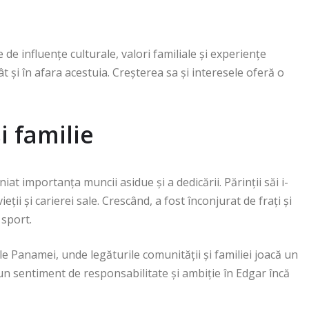
 de influențe culturale, valori familiale și experiențe
ât și în afara acestuia. Creșterea sa și interesele oferă o
i familie
at importanța muncii asidue și a dedicării. Părinții săi i-
eții și carierei sale. Crescând, a fost înconjurat de frați și
sport.
ale Panamei, unde legăturile comunității și familiei joacă un
at un sentiment de responsabilitate și ambiție în Edgar încă