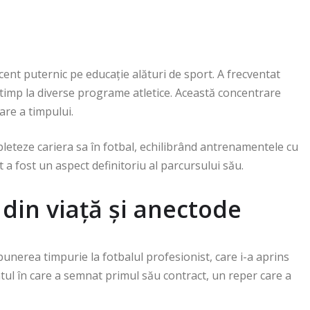
ent puternic pe educație alături de sport. A frecventat
i timp la diverse programe atletice. Această concentrare
nare a timpului.
eteze cariera sa în fotbal, echilibrând antrenamentele cu
t a fost un aspect definitoriu al parcursului său.
din viață și anectode
unerea timpurie la fotbalul profesionist, care i-a aprins
ul în care a semnat primul său contract, un reper care a