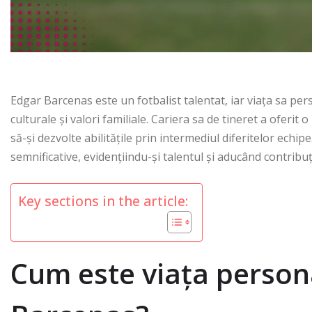
Edgar Barcenas este un fotbalist talentat, iar viața sa p
culturale și valori familiale. Cariera sa de tineret a oferi
să-și dezvolte abilitățile prin intermediul diferitelor echip
semnificative, evidențiindu-și talentul și aducând contribu
Key sections in the article:
Cum este viața persona