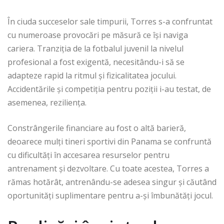
În ciuda succeselor sale timpurii, Torres s-a confruntat
cu numeroase provocări pe măsură ce își naviga
cariera. Tranziția de la fotbalul juvenil la nivelul
profesional a fost exigentă, necesitându-i să se
adapteze rapid la ritmul și fizicalitatea jocului.
Accidentările și competiția pentru poziții i-au testat, de
asemenea, reziliența.
Constrângerile financiare au fost o altă barieră,
deoarece mulți tineri sportivi din Panama se confruntă
cu dificultăți în accesarea resurselor pentru
antrenament și dezvoltare. Cu toate acestea, Torres a
rămas hotărât, antrenându-se adesea singur și căutând
oportunități suplimentare pentru a-și îmbunătăți jocul.