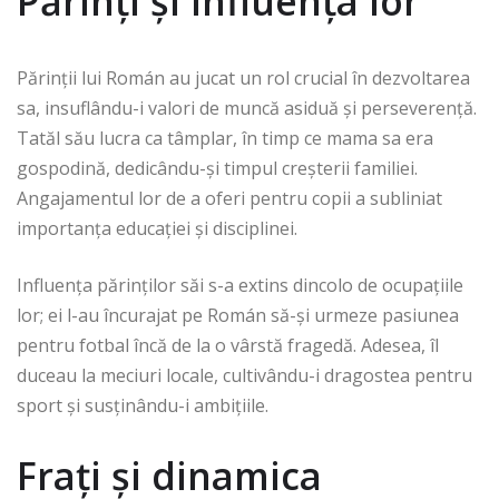
Părinți și influența lor
Părinții lui Román au jucat un rol crucial în dezvoltarea
sa, insuflându-i valori de muncă asiduă și perseverență.
Tatăl său lucra ca tâmplar, în timp ce mama sa era
gospodină, dedicându-și timpul creșterii familiei.
Angajamentul lor de a oferi pentru copii a subliniat
importanța educației și disciplinei.
Influența părinților săi s-a extins dincolo de ocupațiile
lor; ei l-au încurajat pe Román să-și urmeze pasiunea
pentru fotbal încă de la o vârstă fragedă. Adesea, îl
duceau la meciuri locale, cultivându-i dragostea pentru
sport și susținându-i ambițiile.
Frați și dinamica