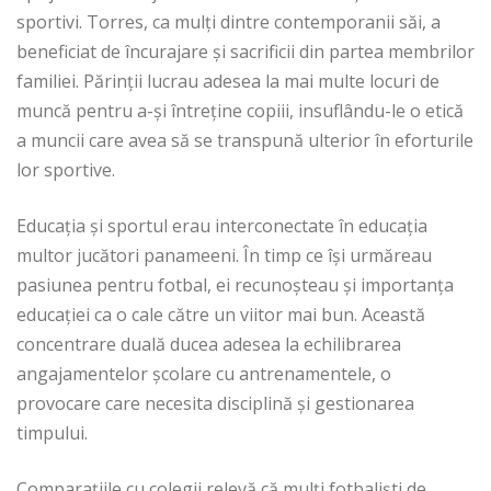
sportivi. Torres, ca mulți dintre contemporanii săi, a
beneficiat de încurajare și sacrificii din partea membrilor
familiei. Părinții lucrau adesea la mai multe locuri de
muncă pentru a-și întreține copiii, insuflându-le o etică
a muncii care avea să se transpună ulterior în eforturile
lor sportive.
Educația și sportul erau interconectate în educația
multor jucători panameeni. În timp ce își urmăreau
pasiunea pentru fotbal, ei recunoșteau și importanța
educației ca o cale către un viitor mai bun. Această
concentrare duală ducea adesea la echilibrarea
angajamentelor școlare cu antrenamentele, o
provocare care necesita disciplină și gestionarea
timpului.
Comparațiile cu colegii relevă că mulți fotbaliști de