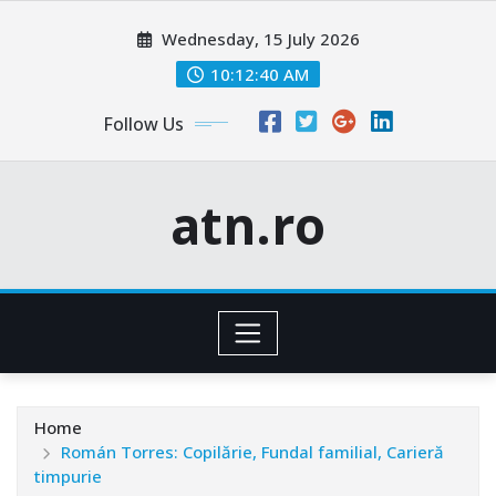
Skip
Wednesday, 15 July 2026
to
content
10:12:42 AM
Follow Us
atn.ro
Home
Román Torres: Copilărie, Fundal familial, Carieră
timpurie