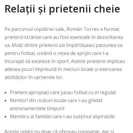
Relații și prietenii cheie
Pe parcursul copilăriei sale, Román Torres a format
prietenii strânse care au fost esențiale în dezvoltarea
sa. Mulți dintre prietenii săi împărtășeau pasiunea sa
pentru fotbal, creând o rețea de sprijin care l-a
încurajat să exceleze în sport. Aceste prietenii implicau
adesea jocuri împreună în meciuri locale și exersarea
abilităților în cartierele lor.
Prieteni apropiați care jucau fotbal cu el regulat
Mentori din cluburi locale care i-au ghidat
antrenamentele timpurii
Membru ai familiei care i-au susținut aspirațiile
Aceste relații nu doar că ofereau companie, dar și