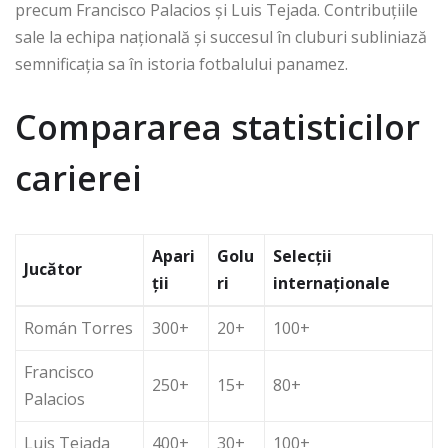
precum Francisco Palacios și Luis Tejada. Contribuțiile
sale la echipa națională și succesul în cluburi subliniază
semnificația sa în istoria fotbalului panamez.
Compararea statisticilor
carierei
Apari
Golu
Selecții
Jucător
ții
ri
internaționale
Román Torres
300+
20+
100+
Francisco
250+
15+
80+
Palacios
Luis Tejada
400+
30+
100+