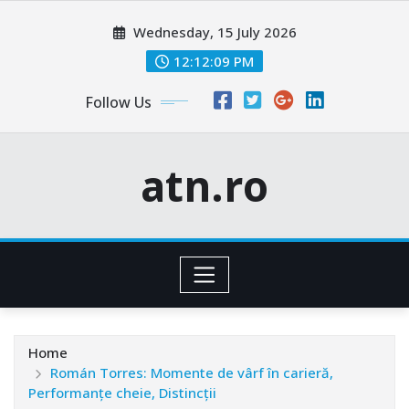
Skip
Wednesday, 15 July 2026
to
content
12:12:10 PM
Follow Us
atn.ro
Home
Román Torres: Momente de vârf în carieră,
Performanțe cheie, Distincții