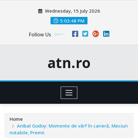
Skip
Wednesday, 15 July 2026
to
content
5:03:49 PM
Follow Us
atn.ro
Home
Aníbal Godoy: Momente de vârf în carieră, Meciuri
notabile, Premii