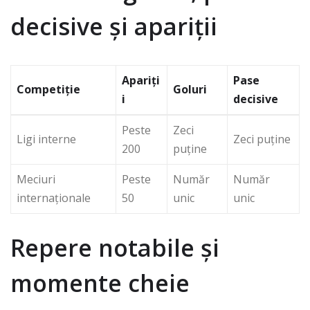
decisive și apariții
Apariți
Pase
Competiție
Goluri
i
decisive
Peste
Zeci
Ligi interne
Zeci puține
200
puține
Meciuri
Peste
Număr
Număr
internaționale
50
unic
unic
Repere notabile și
momente cheie