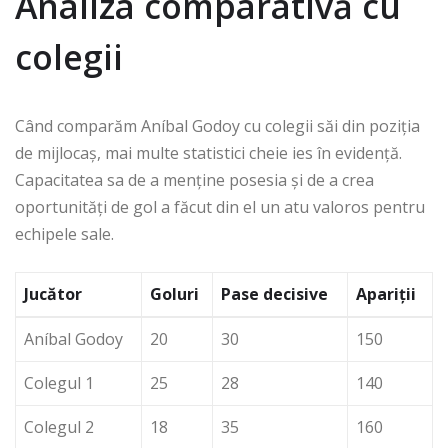
Analiza comparativă cu
colegii
Când comparăm Aníbal Godoy cu colegii săi din poziția
de mijlocaș, mai multe statistici cheie ies în evidență.
Capacitatea sa de a menține posesia și de a crea
oportunități de gol a făcut din el un atu valoros pentru
echipele sale.
Jucător
Goluri
Pase decisive
Apariții
Aníbal Godoy
20
30
150
Colegul 1
25
28
140
Colegul 2
18
35
160