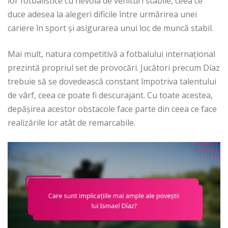
lor fotbalistice cu nevoia de venituri stabile, ceea ce
duce adesea la alegeri dificile între urmărirea unei
cariere în sport și asigurarea unui loc de muncă stabil.
Mai mult, natura competitivă a fotbalului internațional
prezintă propriul set de provocări. Jucători precum Díaz
trebuie să se dovedească constant împotriva talentului
de vârf, ceea ce poate fi descurajant. Cu toate acestea,
depășirea acestor obstacole face parte din ceea ce face
realizările lor atât de remarcabile.