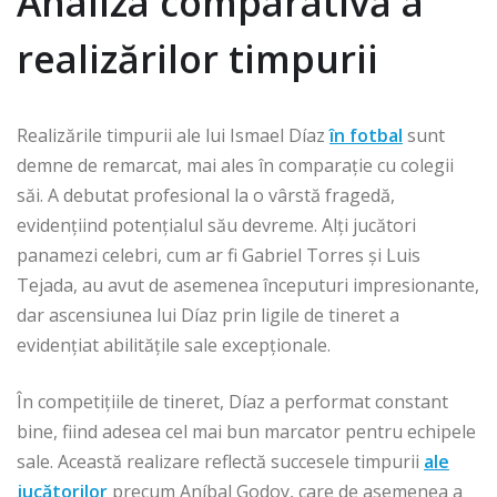
Analiza comparativă a
realizărilor timpurii
Realizările timpurii ale lui Ismael Díaz
în fotbal
sunt
demne de remarcat, mai ales în comparație cu colegii
săi. A debutat profesional la o vârstă fragedă,
evidențiind potențialul său devreme. Alți jucători
panamezi celebri, cum ar fi Gabriel Torres și Luis
Tejada, au avut de asemenea începuturi impresionante,
dar ascensiunea lui Díaz prin ligile de tineret a
evidențiat abilitățile sale excepționale.
În competițiile de tineret, Díaz a performat constant
bine, fiind adesea cel mai bun marcator pentru echipele
sale. Această realizare reflectă succesele timpurii
ale
jucătorilor
precum Aníbal Godoy, care de asemenea a