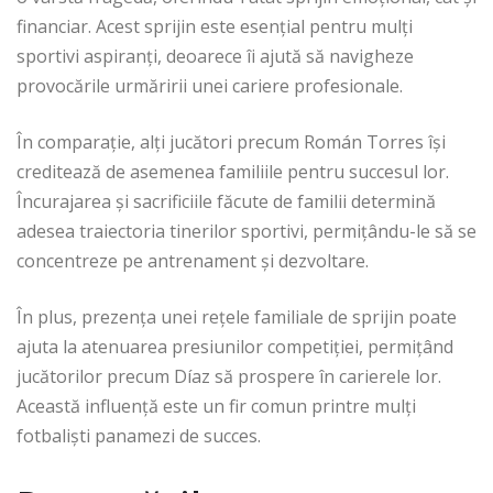
financiar. Acest sprijin este esențial pentru mulți
sportivi aspiranți, deoarece îi ajută să navigheze
provocările urmăririi unei cariere profesionale.
În comparație, alți jucători precum Román Torres își
creditează de asemenea familiile pentru succesul lor.
Încurajarea și sacrificiile făcute de familii determină
adesea traiectoria tinerilor sportivi, permițându-le să se
concentreze pe antrenament și dezvoltare.
În plus, prezența unei rețele familiale de sprijin poate
ajuta la atenuarea presiunilor competiției, permițând
jucătorilor precum Díaz să prospere în carierele lor.
Această influență este un fir comun printre mulți
fotbaliști panamezi de succes.