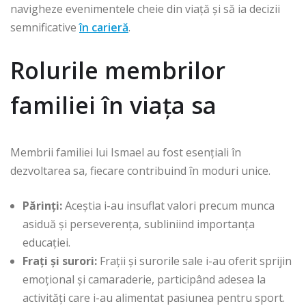
navigheze evenimentele cheie din viață și să ia decizii
semnificative
în carieră
.
Rolurile membrilor
familiei în viața sa
Membrii familiei lui Ismael au fost esențiali în
dezvoltarea sa, fiecare contribuind în moduri unice.
Părinți:
Aceștia i-au insuflat valori precum munca
asiduă și perseverența, subliniind importanța
educației.
Frați și surori:
Frații și surorile sale i-au oferit sprijin
emoțional și camaraderie, participând adesea la
activități care i-au alimentat pasiunea pentru sport.