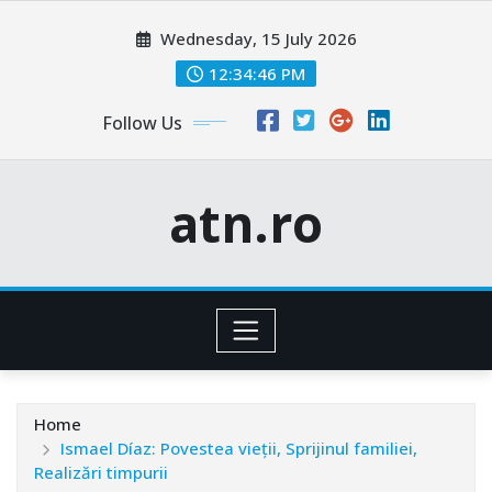
Skip
Wednesday, 15 July 2026
to
content
12:34:48 PM
Follow Us
atn.ro
Home
Ismael Díaz: Povestea vieții, Sprijinul familiei,
Realizări timpurii