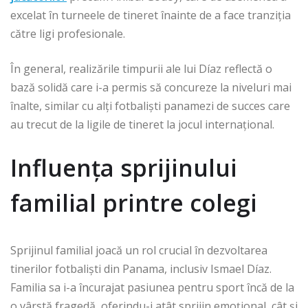
excelat în turneele de tineret înainte de a face tranziția
către ligi profesionale.
În general, realizările timpurii ale lui Díaz reflectă o
bază solidă care i-a permis să concureze la niveluri mai
înalte, similar cu alți fotbaliști panamezi de succes care
au trecut de la ligile de tineret la jocul internațional.
Influența sprijinului
familial printre colegi
Sprijinul familial joacă un rol crucial în dezvoltarea
tinerilor fotbaliști din Panama, inclusiv Ismael Díaz.
Familia sa i-a încurajat pasiunea pentru sport încă de la
o vârstă fragedă, oferindu-i atât sprijin emoțional, cât și