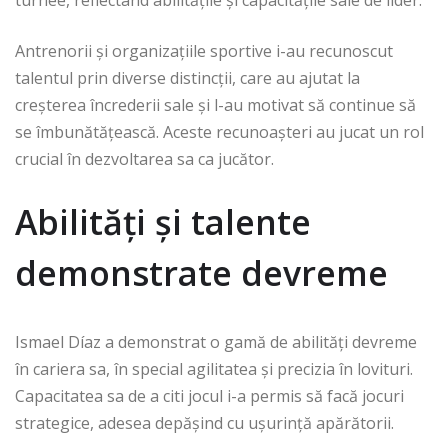
turnee, reflectând abilitățile și capacitățile sale de lider.
Antrenorii și organizațiile sportive i-au recunoscut
talentul prin diverse distincții, care au ajutat la
creșterea încrederii sale și l-au motivat să continue să
se îmbunătățească. Aceste recunoașteri au jucat un rol
crucial în dezvoltarea sa ca jucător.
Abilități și talente
demonstrate devreme
Ismael Díaz a demonstrat o gamă de abilități devreme
în cariera sa, în special agilitatea și precizia în lovituri.
Capacitatea sa de a citi jocul i-a permis să facă jocuri
strategice, adesea depășind cu ușurință apărătorii.