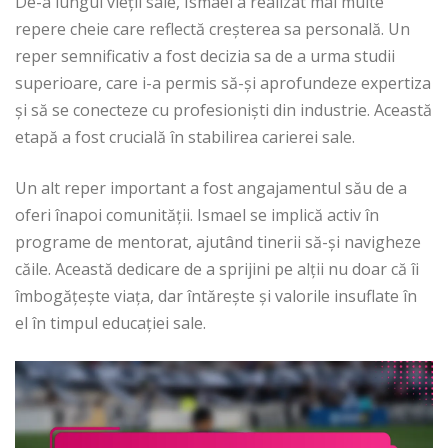
De-a lungul vieții sale, Ismael a realizat mai multe
repere cheie care reflectă creșterea sa personală. Un
reper semnificativ a fost decizia sa de a urma studii
superioare, care i-a permis să-și aprofundeze expertiza
și să se conecteze cu profesioniști din industrie. Această
etapă a fost crucială în stabilirea carierei sale.
Un alt reper important a fost angajamentul său de a
oferi înapoi comunității. Ismael se implică activ în
programe de mentorat, ajutând tinerii să-și navigheze
căile. Această dedicare de a sprijini pe alții nu doar că îi
îmbogățește viața, dar întărește și valorile insuflate în
el în timpul educației sale.