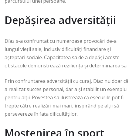
parcursului unei persoane.
Depășirea adversității
Díaz s-a confruntat cu numeroase provocări de-a
lungul vieții sale, inclusiv dificultăți financiare și
așteptări sociale. Capacitatea sa de a depăși aceste
obstacole demonstrează reziliența și determinarea sa.
Prin confruntarea adversității cu curaj, Díaz nu doar că
a realizat succes personal, dar a și stabilit un exemplu
pentru alții. Povestea sa ilustrează că eșecurile pot fi
trepte către realizări mai mari, inspirând pe alții să
persevereze în fața dificultăților.
Moștenirea în sport