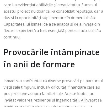
care i-a evidențiat abilitățile și creativitatea. Succesul
acestui proiect nu doar că i-a consolidat reputația, dar a
dus și la oportunități suplimentare în domeniul său.
Capacitatea lui Ismael de a se adapta și de a învăța din
fiecare experiență a fost esențială pentru succesul său
continuu.
Provocările întâmpinate
în anii de formare
Ismael s-a confruntat cu diverse provocări pe parcursul
vieții sale timpurii, inclusiv dificultăți financiare care au
pus presiune asupra familiei sale. Aceste lupte l-au
învățat valoarea rezilienței și ingeniozității. A învățat să
navigheze obstacolele cu determinare, ceea ce i-a