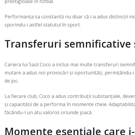
prestigioase în fotbal.
Performanța sa constantă nu doar că i-a adus distincții indi
sporindu-i astfel statutul în sport.
Transferuri semnificative ș
Cariera lui Saúl Coco a inclus mai multe transferuri semnif
mutare a adus noi provocări și oportunități, permițându-i să-
de joc.
La fiecare club, Coco a adus contribuții substanțiale, deven
și capacității de a performa în momente cheie. Adaptabilit
făcându-l un atu valoros oriunde joacă.
Momente esențiale care i-