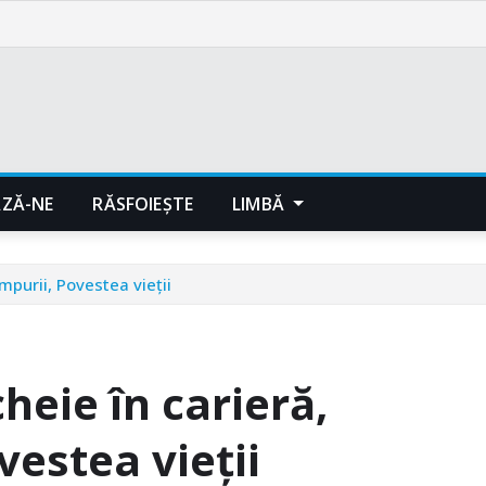
ZĂ-NE
RĂSFOIEȘTE
LIMBĂ
mpurii, Povestea vieții
eie în carieră,
vestea vieții