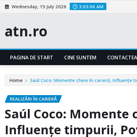
Skip
Wednesday, 15 July 2026
3:03:07 AM
to
content
atn.ro
PAGINA DE START
CINE SUNTEM
CONTACTEA
Home
Saúl Coco: Momente cheie în carieră, Influențe ti
REALIZĂRI ÎN CARIERĂ
Saúl Coco: Momente ch
Influențe timpurii, Po