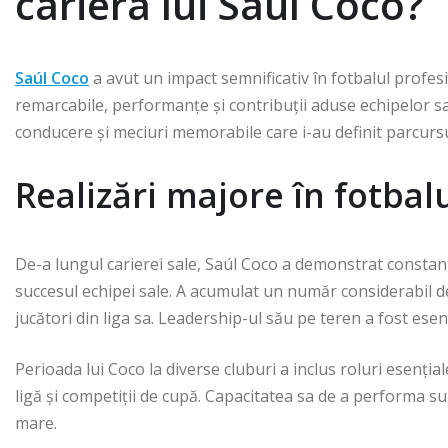
cariera lui Saúl Coco?
Saúl Coco
a avut un impact semnificativ în fotbalul profesi
remarcabile, performanțe și contribuții aduse echipelor sal
conducere și meciuri memorabile care i-au definit parcursu
Realizări majore în fotbal
De-a lungul carierei sale, Saúl Coco a demonstrat constant 
succesul echipei sale. A acumulat un număr considerabil de 
jucători din liga sa. Leadership-ul său pe teren a fost ese
Perioada lui Coco la diverse cluburi a inclus roluri esențial
ligă și competiții de cupă. Capacitatea sa de a performa su
mare.