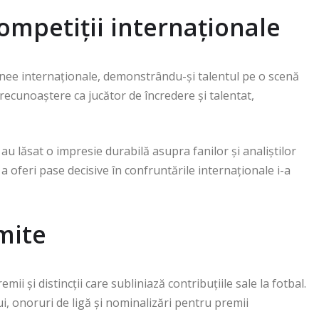
ompetiții internaționale
rnee internaționale, demonstrându-și talentul pe o scenă
recunoaștere ca jucător de încredere și talentat,
au lăsat o impresie durabilă asupra fanilor și analiștilor
a oferi pase decisive în confruntările internaționale i-a
mite
i și distincții care subliniază contribuțiile sale la fotbal.
i, onoruri de ligă și nominalizări pentru premii