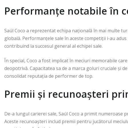
Performanțe notabile în c
Saúl Coco a reprezentat echipa națională în mai multe tu
globală. Performanțele sale în aceste competiții i-au adus 
contribuind la succesul general al echipei sale.
În special, Coco a fost implicat în meciuri memorabile care 
deopotrivă. Capacitatea sa de a marca goluri cruciale și de 
consolidat reputația de performer de top.
Premii și recunoașteri pri
De-a lungul carierei sale, Saúl Coco a primit numeroase premi
Aceste recunoașteri includ premii pentru jucătorul meciulu